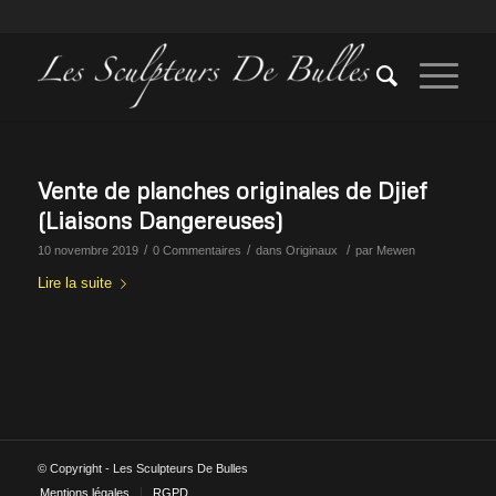
Vente de planches originales de Djief
(Liaisons Dangereuses)
/
/
/
10 novembre 2019
0 Commentaires
dans
Originaux
par
Mewen
Lire la suite
© Copyright - Les Sculpteurs De Bulles
Mentions légales
RGPD