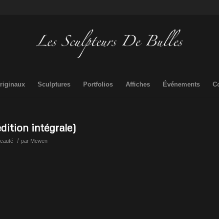
riginaux
Sculptures
Portfolios
Affiches
Événements
C
édition intégrale)
/
eauté
par
Mewen